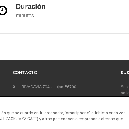
Duración
minutos
CONTACTO
SUS
RIVADAVIA 704 - Lujan B6700
Susc
noti
2323 559317
contacto@aportickets.com
ción que se guarda en tu ordenador, “smartphone” o tableta cada vez
 (BULZACK JAZZ CAFE) y otras pertenecen a empresas externas que