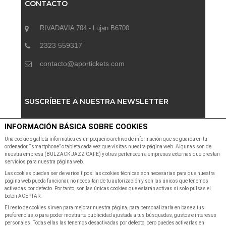
CONTACTO
RIVADAVIA 704 - Lujan B6700
2323 559317
contacto@aportickets.com
SUSCRÍBETE A NUESTRA NEWSLETTER
INFORMACIÓN BÁSICA SOBRE COOKIES
Suscribete a nuestra Newsletter para recibir las últimas
noticias y ofertas
Una cookie o galleta informática es un pequeño archivo de información que se guarda en tu
ordenador, “smartphone” o tableta cada vez que visitas nuestra página web. Algunas son de
nuestra empresa (BULZACK JAZZ CAFE) y otras pertenecen a empresas externas que prestan
servicios para nuestra página web.
Las cookies pueden ser de varios tipos: las cookies técnicas son necesarias para que nuestra
página web pueda funcionar, no necesitan de tu autorización y son las únicas que tenemos
activadas por defecto. Por tanto, son las únicas cookies que estarán activas si solo pulsas el
botón ACEPTAR.
SUSCRIBIR A NEWSLETTER
El resto de cookies sirven para mejorar nuestra página, para personalizarla en base a tus
preferencias, o para poder mostrarte publicidad ajustada a tus búsquedas, gustos e intereses
personales. Todas ellas las tenemos desactivadas por defecto, pero puedes activarlas en