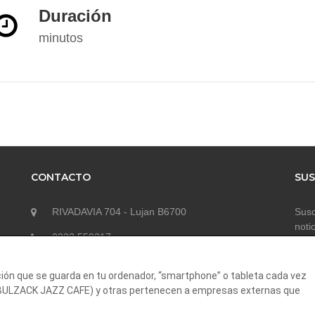
Duración
minutos
CONTACTO
SUS
RIVADAVIA 704 - Lujan B6700
Susc
noti
2323 559317
contacto@aportickets.com
ción que se guarda en tu ordenador, “smartphone” o tableta cada vez
 (BULZACK JAZZ CAFE) y otras pertenecen a empresas externas que