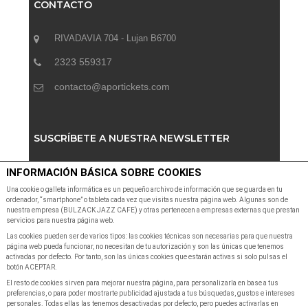
CONTACTO
RIVADAVIA 704 - Lujan B6700
2323 559317
contacto@aportickets.com
SUSCRÍBETE A NUESTRA NEWSLETTER
INFORMACIÓN BÁSICA SOBRE COOKIES
Suscribete a nuestra Newsletter para recibir las últimas
noticias y ofertas
Una cookie o galleta informática es un pequeño archivo de información que se guarda en tu
ordenador, “smartphone” o tableta cada vez que visitas nuestra página web. Algunas son de
nuestra empresa (BULZACK JAZZ CAFE) y otras pertenecen a empresas externas que prestan
servicios para nuestra página web.
Las cookies pueden ser de varios tipos: las cookies técnicas son necesarias para que nuestra
página web pueda funcionar, no necesitan de tu autorización y son las únicas que tenemos
activadas por defecto. Por tanto, son las únicas cookies que estarán activas si solo pulsas el
botón ACEPTAR.
SUSCRIBIR A NEWSLETTER
El resto de cookies sirven para mejorar nuestra página, para personalizarla en base a tus
preferencias, o para poder mostrarte publicidad ajustada a tus búsquedas, gustos e intereses
personales. Todas ellas las tenemos desactivadas por defecto, pero puedes activarlas en